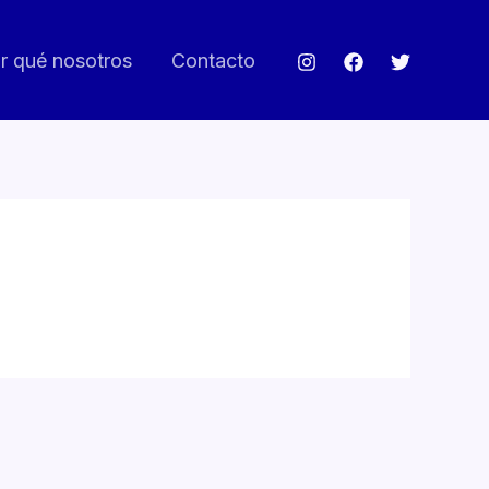
r qué nosotros
Contacto