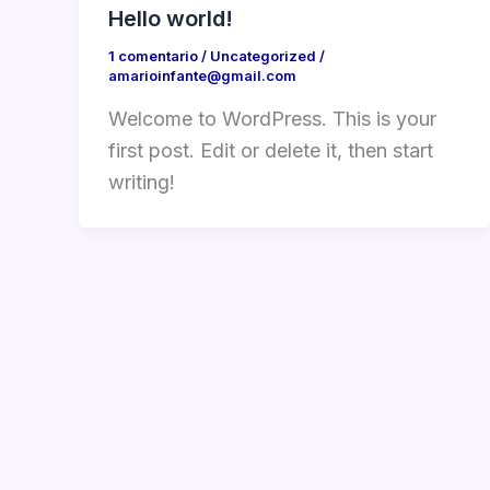
Hello world!
1 comentario
/
Uncategorized
/
amarioinfante@gmail.com
Welcome to WordPress. This is your
first post. Edit or delete it, then start
writing!